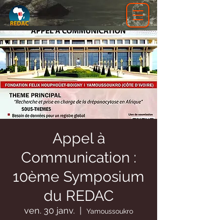
Appel à
Communication :
10ème Symposium
du REDAC
ven. 30 janv.
  |  
Yamoussoukro