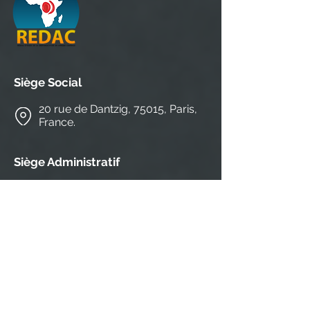
Siège Social
20 rue de Dantzig, 75015, Paris,
France.
Siège Administratif
CEFA-MONKOLE/ IRB 1-HEALTH
N°4804, Av. Ngafani, commune de Mont-
Ngafula, district de Lukunga, Kinshasa,
Rép. Dém. du
+243816527487
contact@redacnetwork.org