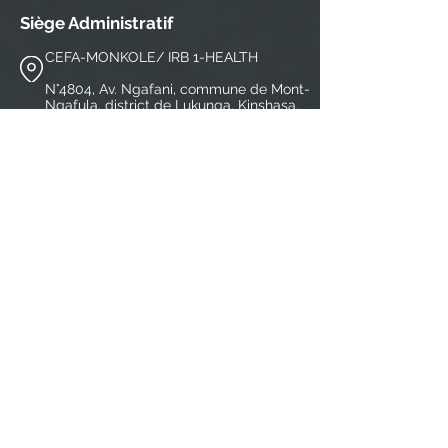
Siège Administratif
CEFA-MONKOLE/ IRB 1-HEALTH
N°4804, Av. Ngafani, commune de Mont-
Ngafula, district de Lukunga, Kinshasa,
Rép. Dém. du
+243816527487
contact@redacnetwork.org
S'abonner à notre 
newsletter
E-mail
*
Envoyer