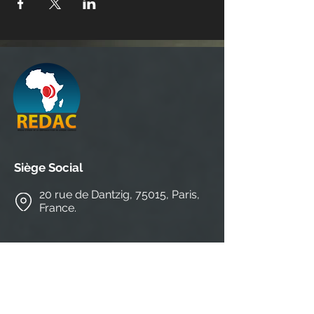
Siège Social
20 rue de Dantzig, 75015, Paris,
France.
Siège Administratif
CEFA-MONKOLE/ IRB 1-HEALTH
N°4804, Av. Ngafani, commune de Mont-
Ngafula, district de Lukunga, Kinshasa,