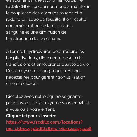
en augmentant le taux d'hémoglobine 
fœtale (HbF), ce qui contribue à maintenir 
la souplesse des globules rouges et à 
réduire le risque de faucille. Il en résulte 
une amélioration de la circulation 
sanguine et une diminution de 
l'obstruction des vaisseaux.
À terme, l'hydroxyurée peut réduire les 
hospitalisations, diminuer le besoin de 
transfusions et améliorer la qualité de vie. 
Des analyses de sang régulières sont 
nécessaires pour garantir son utilisation 
sûre et efficace.
Discutez avec notre équipe soignante 
pour savoir si l'hydroxyurée vous convient, 
à vous ou à votre enfant.
Cliquer ici pour s'inscrire 
https://www.fscdrllc.com/locations?
mc_cid=ec53dbdfd2&mc_eid=12a1951d28