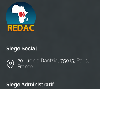
Siège Social
20 rue de Dantzig, 75015, Paris,
France.
Siège Administratif
CEFA-MONKOLE/ IRB 1-HEALTH
N°4804, Av. Ngafani, commune de Mont-
Ngafula, district de Lukunga, Kinshasa,
Rép. Dém. du
+243816527487