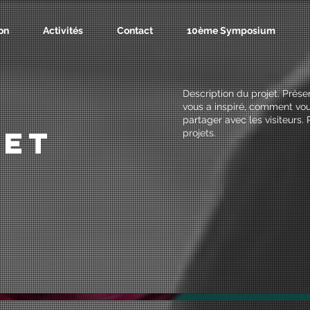
on
Activités
Contact
10ème Symposium
Description du projet. Prés
vous a inspiré, comment vou
partager avec les visiteurs. 
jet
projets.