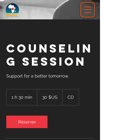
Counselin
g Session
Support for a better tomorrow.
30
dollars
1 h 30 min
1
30 $US
CD
des
États-
3
Unis
0
m
i
Réserver
n