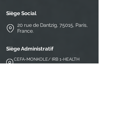
Siège Social
20 rue de Dantzig, 75015, Paris,
France.
Siège Administratif
CEFA-MONKOLE/ IRB 1-HEALTH
N°4804, Av. Ngafani, commune de Mont-
Ngafula, district de Lukunga, Kinshasa,
Rép. Dém. du
+243816527487
contact@redacnetwork.org
S'abonner à notre 