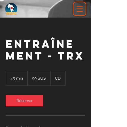
Entraîne
ment - TRX
99
dollars
45 min
4
99 $US
CD
des
États-
5
Unis
m
i
n
Réserver